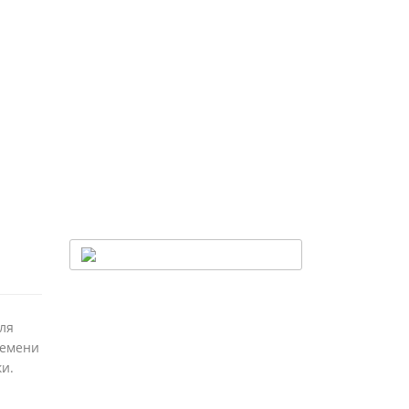
ля
ремени
и.