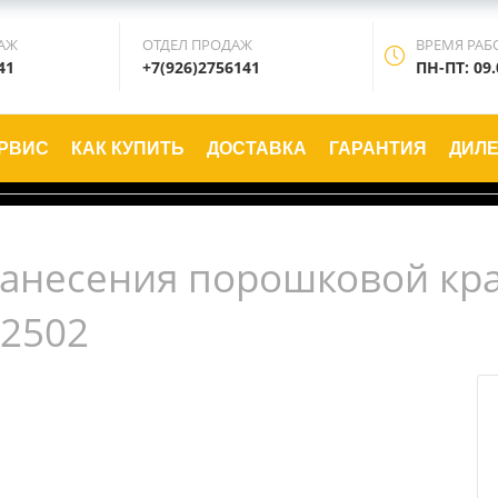
АЖ
ОТДЕЛ ПРОДАЖ
ВРЕМЯ РАБ
41
+7(926)2756141
ПН-ПТ: 09.
РВИС
КАК КУПИТЬ
ДОСТАВКА
ГАРАНТИЯ
ДИЛ
нанесения порошковой крас
52502