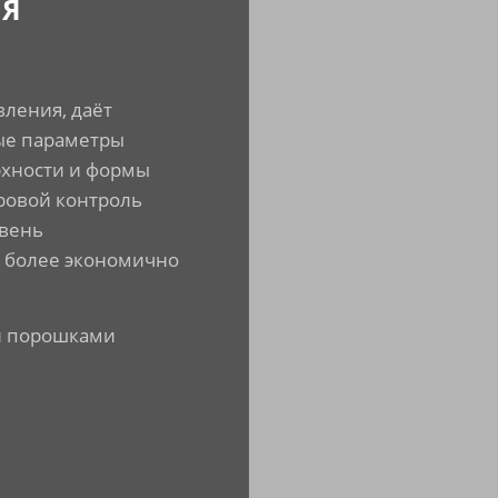
ИЯ
ления, даёт
ые параметры
рхности и формы
ровой контроль
овень
т более экономично
ми порошками