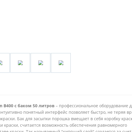
on В400 с баком 50 литров
– профессиональное оборудование д
интуитивно понятный интерфейс позволяет быстро, не теряя в
раски. Бак для засыпки порошка вмещает в себя коробку краск
и краски, считается возможность обеспечения равномерного
ве краски. Так называемый "кипящий слой" создается за счет