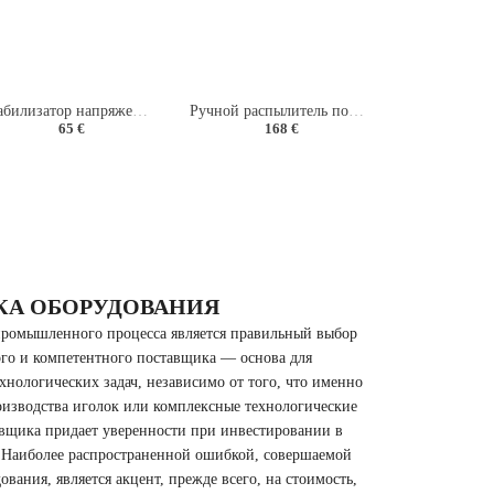
Стабилизатор напряжения LUX АСН 500 Н/1-Ц
Ручной распылитель порошковых красок "Лидер"
65 €
168 €
КА ОБОРУДОВАНИЯ
ромышленного процесса является правильный выбор
го и компетентного поставщика — основа для
нологических задач, независимо от того, что именно
оизводства иголок или комплексные технологические
вщика придает уверенности при инвестировании в
.Наиболее распространенной ошибкой, совершаемой
вания, является акцент, прежде всего, на стоимость,