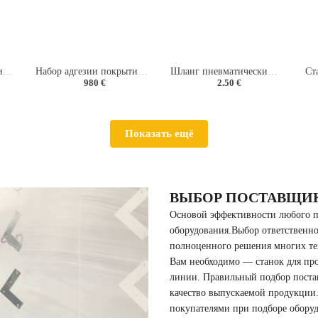
Браслет антистатический 3 метра
Набор адгезии покрытий методом решетчатых надрезов тип TQC Sheen СС2000
Шланг пневматический армированный PVC (8х14 мм)
980 €
2.50 €
Показать ещё
ВЫБОР ПОСТАВЩИ
Основой эффективности любого п
оборудования.Выбор ответственно
полноценного решения многих тех
Вам необходимо — станок для пр
линии. Правильный подбор поста
качество выпускаемой продукции
покупателями при подборе оборудо