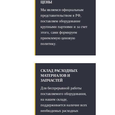
ЦЕНЫ
Мы являемся официальным
представительством в РФ,
поставляем оборудование
крупными партиями и за счет
этого, сами формируем
приемлемую ценовую
политику.
СКЛАД РАСХОДНЫХ
МАТЕРИАЛОВ И
ЗАПЧАСТЕЙ
Для беспрерывной работы
поставляемого оборудования,
на нашем складе,
поддерживается наличие всех
необходимых расходных