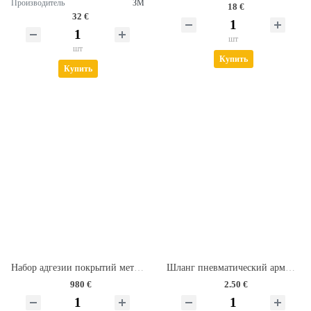
Производитель
ЗМ
18 €
32 €
шт
шт
Купить
Купить
Набор адгезии покрытий методом решетчатых надрезов тип TQC Sheen СС2000
Шланг пневматический армированный PVC (8х14 мм)
980 €
2.50 €