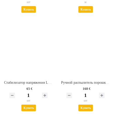
шт
м
Купить
Купить
Стабилизатор напряжения LUX АСН 500 Н/1-Ц
Ручной распылитель порошковых красок "Лидер"
65 €
168 €
шт
шт
Купить
Купить