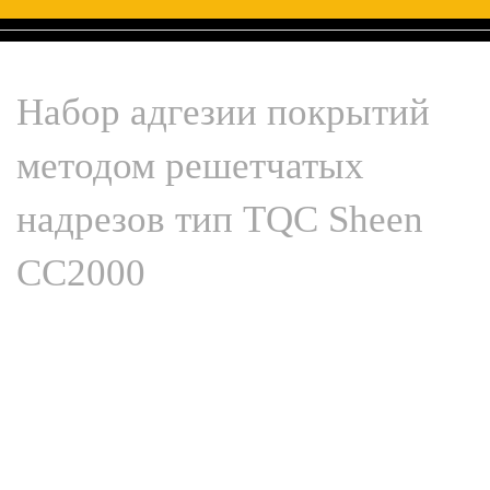
Набор адгезии покрытий
методом решетчатых
надрезов тип TQC Sheen
СС2000