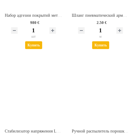
Набор адгезии покрытий методом решетчатых надрезов тип TQC Sheen СС2000
Шланг пневматический армированный PVC (8х14 мм)
980 €
2.50 €
шт
м
Купить
Купить
Стабилизатор напряжения LUX АСН 500 Н/1-Ц
Ручной распылитель порошковых красок "Лидер"