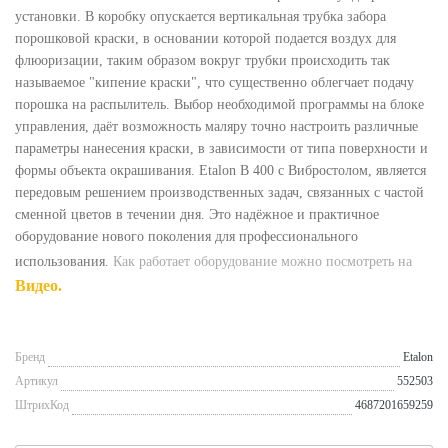
установки. В коробку опускается вертикальная трубка забора
порошковой краски, в основании которой подается воздух для
флюоризации, таким образом вокруг трубки происходить так
называемое "кипение краски", что существенно облегчает подачу
порошка на распылитель. Выбор необходимой программы на блоке
управления, даёт возможность маляру точно настроить различные
параметры нанесения краски, в зависимости от типа поверхности и
формы объекта окрашивания. Etalon B 400 с Вибростолом, является
передовым решением производственных задач, связанных с частой
сменной цветов в течении дня. Это надёжное и практичное
оборудование нового поколения для профессионального
использования.
Как работает оборудование можно посмотреть на
Видео
.
Бренд
Etalon
Артикул
552503
ШтрихКод
4687201659259