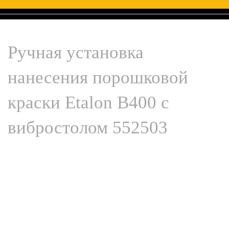
Ручная установка
нанесения порошковой
краски Etalon В400 с
вибростолом 552503