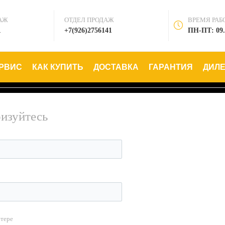
АЖ
ОТДЕЛ ПРОДАЖ
ВРЕМЯ РАБ
1
+7(926)2756141
ПН-ПТ: 09.
РВИС
КАК КУПИТЬ
ДОСТАВКА
ГАРАНТИЯ
ДИЛ
ризуйтесь
ютере